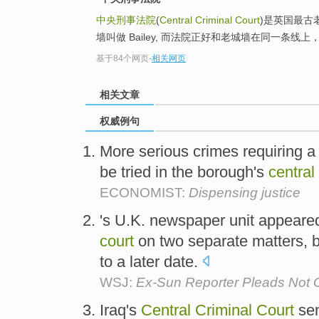
中央刑事法院
(
Central Criminal Court
)是英国最古
墙叫做 Bailey, 而法院正好和老城墙在同一条线上
基于84个网页
-
相关网页
相关文章
权威例句
More serious crimes requiring a 
be tried in the borough's
central
ECONOMIST:
Dispensing justice
's U.K. newspaper unit appeare
court
on two separate matters, b
to a later date.
WSJ:
Ex-Sun Reporter Pleads Not G
Iraq's
Central
Criminal
Court
sen