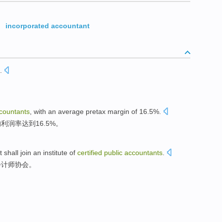
,
incorporated accountant
.
countants
, with
an average
pretax margin
of 16.5%.
均
利润率
达到16.5%。
t
shall
join
an institute of
certified
public
accountants
.
会计师
协会。