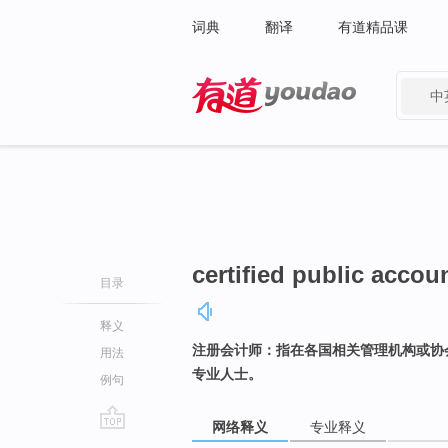
词典
翻译
有道精品课
中
有道 - 网易旗下搜索
certified public accou
目录
释义
注册会计师：指在各国相关管理机构或协
用法
专业人士。
例句
网络释义
专业释义
go