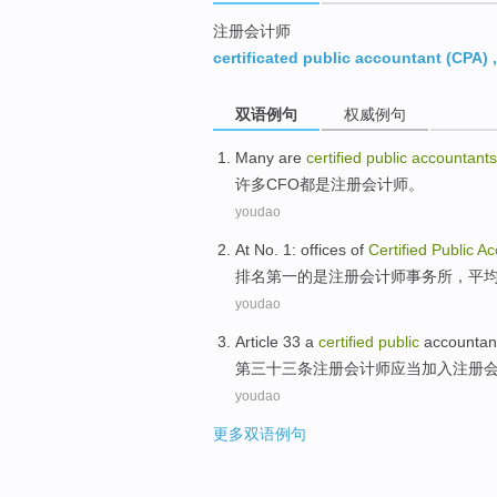
注册会计师
certificated public accountant (CPA)
双语例句
权威例句
Many
are
certified
public
accountants
许多
CFO都是
注册
会计师
。
youdao
At No.
1:
offices
of
Certified
Public
Ac
排名
第一
的
是
注册
会计师
事务所
，
平
youdao
Article 33
a
certified
public
accountan
第三十三
条
注册
会计师
应当
加入
注册
youdao
更多双语例句