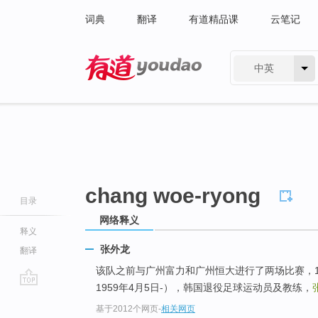
词典
翻译
有道精品课
云笔记
中英
有道 - 网易旗下搜索
chang woe-ryong
目录
网络释义
释义
张外龙
翻译
该队之前与广州富力和广州恒大进行了两场比赛，
1959年4月5日-），韩国退役足球运动员及教练，
go
基于2012个网页
-
相关网页
top