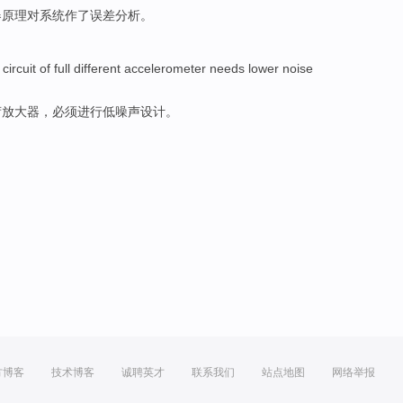
器
原理
对系统
作了
误差
分析
。
e
circuit
of
full
different accelerometer
needs
lower
noise
荷
放大器
，
必须
进行
低
噪声
设计。
方博客
技术博客
诚聘英才
联系我们
站点地图
网络举报