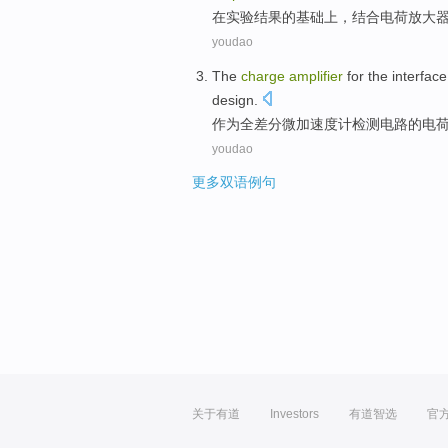
在
实验
结果
的
基础
上
，结合
电荷
放大
youdao
The
charge
amplifier
for the interfac
design
.
作为全
差分
微加速度计检测
电路
的
电
youdao
更多双语例句
关于有道
Investors
有道智选
官