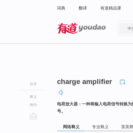
词典
翻译
有道精品课
中
有道 - 网易旗下搜索
charge amplifier
目录
释义
电荷放大器：一种将输入电荷信号转换为
例句
号。
go
网络释义
专业释义
英英
top