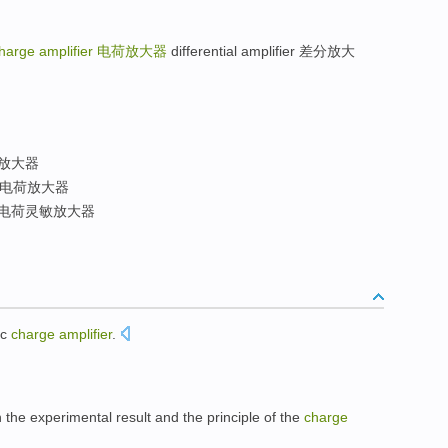
harge amplifier
电荷放大器
differential amplifier 差分放大
放大器
电荷放大器
电荷灵敏放大器
ic
charge
amplifier
.
n
the
experimental
result
and the
principle
of the
charge