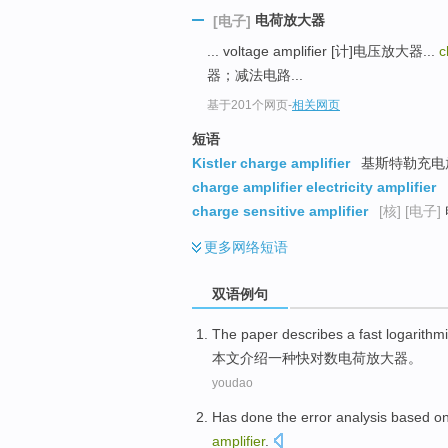
电荷放大器
[电子]
... voltage amplifier [计]电压放大器...
c
器；减法电路...
基于201个网页
-
相关网页
短语
Kistler charge amplifier
基斯特勒充电
charge amplifier electricity amplifier
charge sensitive amplifier
[核]
[电子]
更多
网络短语
双语例句
The paper
describes
a
fast
logarithm
本文
介绍
一种
快
对数
电荷
放大器
。
youdao
Has
done
the
error
analysis
based
o
amplifier
.