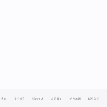
方博客
技术博客
诚聘英才
联系我们
站点地图
网络举报