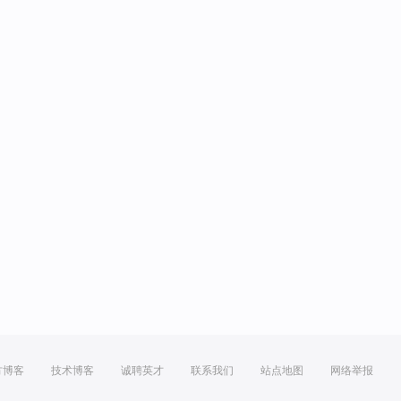
方博客
技术博客
诚聘英才
联系我们
站点地图
网络举报