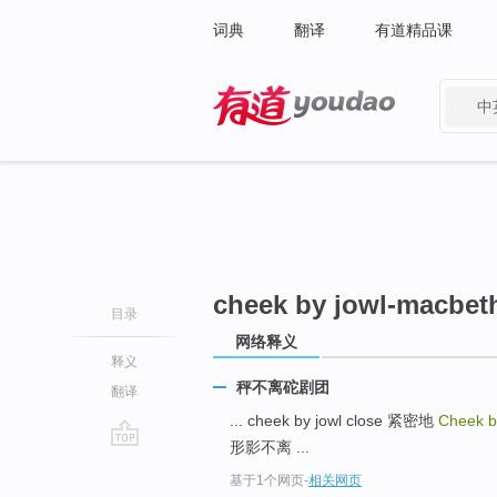
词典
翻译
有道精品课
中
有道 - 网易旗下搜索
cheek by jowl-macbet
目录
网络释义
释义
秤不离砣剧团
翻译
... cheek by jowl close 紧密地
Cheek b
形影不离 ...
go
基于1个网页
-
相关网页
top