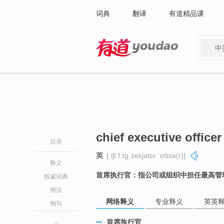
词典
翻译
有道精品课
中
有道 - 网易旗下搜索
chief executive officer
目录
英
[ˌtʃiːf ɪɡˌzekjətɪv ˈɒfɪsə(r)]
释义
首席执行官：指公司或组织中担任最高管
权威词典
用法
网络释义
专业释义
英英
例句
首席执行官