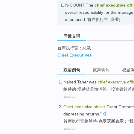
1.
N-COUNT
The
chief executive off
overall responsibility for the manag
often used. 首席执行官
[商业]
同近义词
首席执行官；总裁
Chief Executives
双语例句
原声例句
权威
Nahed Taher
was
chief
executive
offi
纳
赫德
·塔赫曾是
海湾
第一
投资
银行
首
youdao
Chief
executive
officer
Grant Crother
depressing
returns
."
首席
执行官
格兰特
·克罗瑟斯
表示
：“
我
youdao