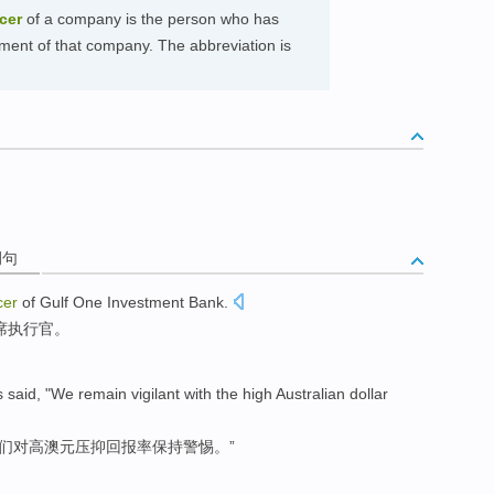
icer
of a company is the person who has
ement of that company. The abbreviation is
例句
cer
of
Gulf
One
Investment
Bank
.
席
执行官
。
s
said
, "
We
remain
vigilant with
the
high
Australian dollar
们
对
高
澳元
压抑
回报率
保持
警惕
。”