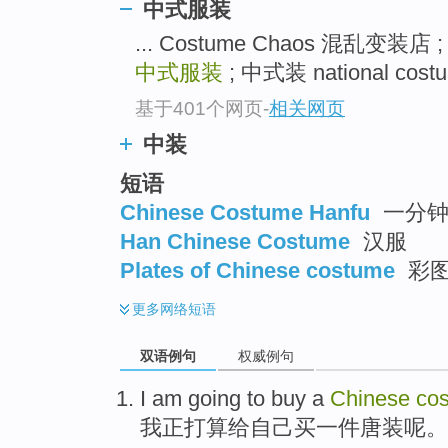
中式服装
... Costume Chaos 混乱变装
中式服装
; 中式装 national cos
基于401个网页
-
相关网页
中装
短语
Chinese Costume Hanfu
一分钟
Han Chinese Costume
汉服
Plates of Chinese costume
彩图
更多
网络短语
双语例句
权威例句
I
am
going to
buy
a
Chinese
co
我
正
打算
给
自己
买
一
件
唐装
呢。