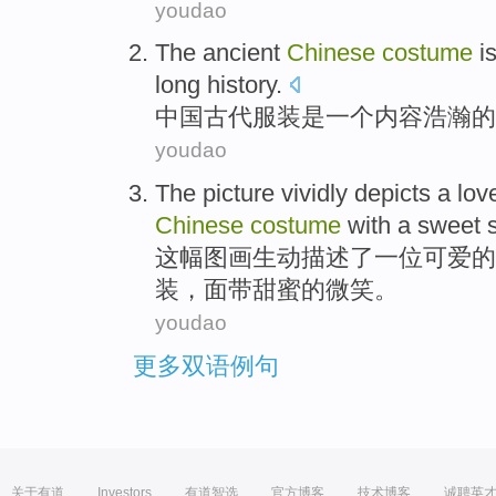
youdao
The
ancient
Chinese
costume
i
long history.
中国
古代
服装
是
一个
内容浩瀚
的
youdao
The
picture
vividly
depicts
a
lov
Chinese
costume
with
a sweet
这
幅图画
生动
描述了
一位
可爱的
装
，面带
甜蜜
的
微笑
。
youdao
更多双语例句
关于有道
Investors
有道智选
官方博客
技术博客
诚聘英