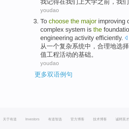
我
记得
在
我们
上大学
之前
，我们
youdao
To
choose
the
major
improving
complex
system
is
the
foundati
engineering
activity
efficiently
.
从
一个
复杂
系统
中，
合理地
选择
值
工程
活动
的
基础
。
youdao
更多双语例句
关于有道
Investors
有道智选
官方博客
技术博客
诚聘英