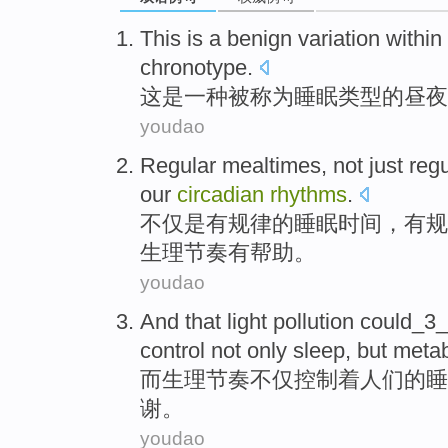
This
is
a
benign
variation
within
chronotype
.
这
是
一种
被
称为
睡眠
类型的
昼夜
youdao
Regular
mealtimes
,
not just
reg
our
circadian
rhythms
.
不仅
是有
规律
的
睡眠
时间
，有规
生理
节奏有
帮助
。
youdao
And that light pollution could_3
control
not
only
sleep
, but
meta
而
生理
节奏
不仅
控制
着人们的
睡
谢
。
youdao