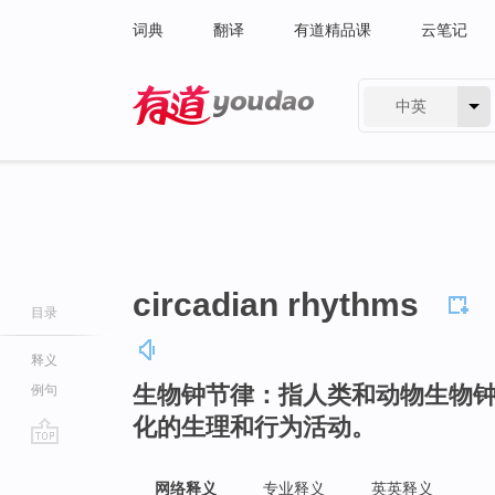
词典
翻译
有道精品课
云笔记
中英
有道 - 网易旗下搜索
circadian rhythms
目录
释义
生物钟节律：指人类和动物生物
例句
化的生理和行为活动。
go
top
网络释义
专业释义
英英释义