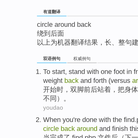
top
有道翻译
circle around back
绕到后面
以上为机器翻译结果，长、整句
双语例句
权威例句
To start
,
stand
with one
foot
in
f
weight
back
and
forth
(
versus
a
开始
时，
双脚
前后
站
着，把
身体
不同）。
youdao
When
you're
done
with
the find
circle
back
around
and
finish
thi
当
完成
了 find
.
php
文件
后（
下