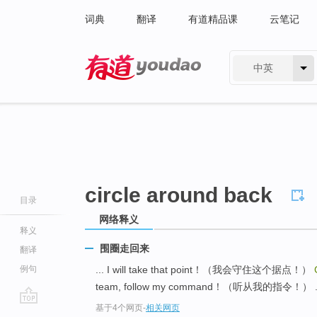
词典
翻译
有道精品课
云笔记
中英
有道 - 网易旗下搜索
circle around back
目录
网络释义
释义
围圈走回来
翻译
例句
... I will take that point！（我会守住这个据点！）
team, follow my command！（听从我的指令！） .
基于4个网页
-
相关网页
go