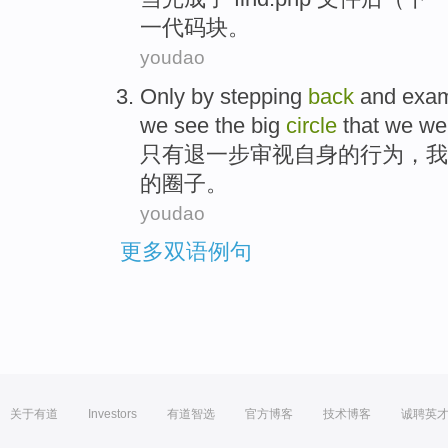
一代码块。
youdao
Only by
stepping
back
and
exam
we
see
the
big
circle
that
we
we
只有
退
一步
审视
自身
的
行为
，
我
的
圈子
。
youdao
更多双语例句
关于有道
Investors
有道智选
官方博客
技术博客
诚聘英