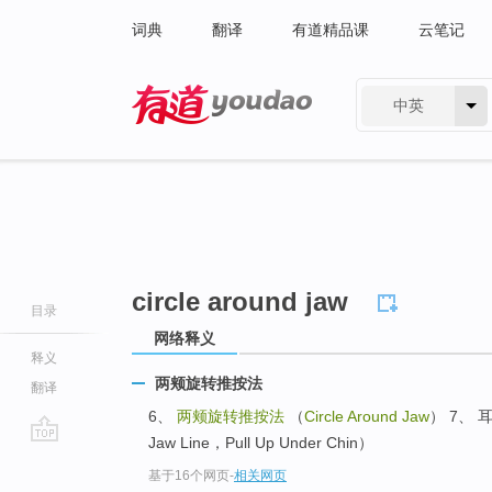
词典
翻译
有道精品课
云笔记
中英
有道 - 网易旗下搜索
circle around jaw
目录
网络释义
释义
两颊旋转推按法
翻译
6、
两颊旋转推按法
（
Circle Around Jaw
） 7、 
Jaw Line，Pull Up Under Chin）
go
基于16个网页
-
相关网页
top