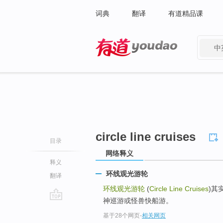
词典
翻译
有道精品课
中
有道 - 网易旗下搜索
circle line cruises
目录
网络释义
释义
环线观光游轮
翻译
环线观光游轮
(
Circle Line Cruises
)其
神巡游或怪兽快船游。
go
基于28个网页
-
相关网页
top