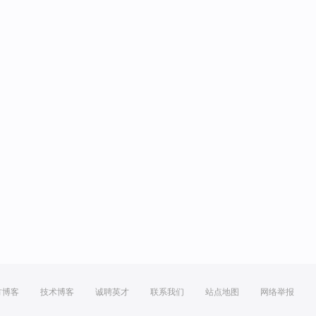
方博客
技术博客
诚聘英才
联系我们
站点地图
网络举报