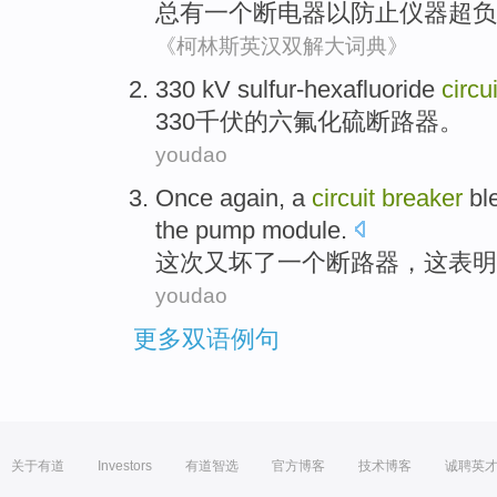
总
有
一个
断
电器
以
防止
仪器
超负
《柯林斯英汉双解大词典》
330
kV sulfur-hexafluoride
circu
330
千伏
的六氟化硫断路器。
youdao
Once
again
,
a
circuit
breaker
bl
the
pump
module
.
这次
又
坏了
一个
断路器
，
这表明
youdao
更多双语例句
关于有道
Investors
有道智选
官方博客
技术博客
诚聘英