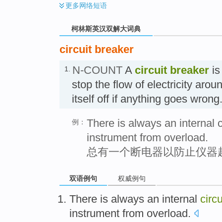
更多
网络短语
柯林斯英汉双解大词典
circuit breaker
N-COUNT
A
circuit breaker
is
1.
stop the flow of electricity arou
itself off if anything goes wr
There is always an internal c
例：
instrument from overload.
总有一个断电器以防止仪器
双语例句
权威例句
There is
always
an
internal
circ
instrument
from
overload
.