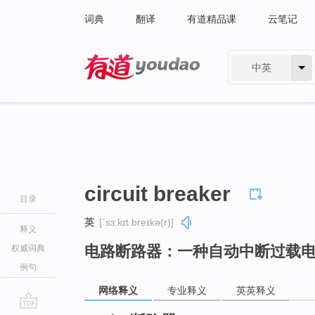
词典
翻译
有道精品课
云笔记
中英
有道 - 网易旗下搜索
circuit breaker
目录
英
[ˈsɜːkɪt breɪkə(r)]
释义
电路断路器：一种自动中断过载
权威词典
例句
网络释义
专业释义
英英释义