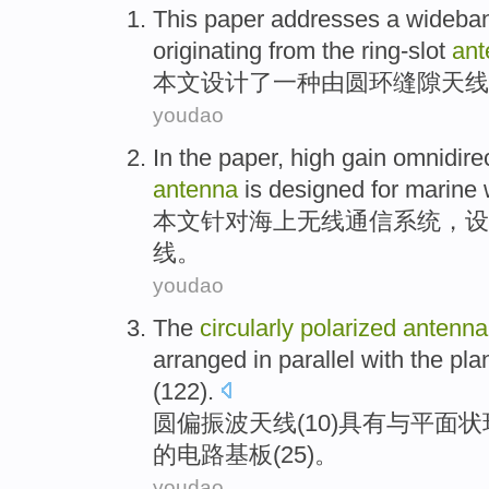
This paper
addresses
a
wideba
originating
from
the
ring-slot
ant
本文
设计了
一种
由
圆环
缝隙
天线
youdao
In the paper
, high gain
omnidirec
antenna
is
designed
for
marine
本文
针对
海上
无线
通信
系统，
设
线
。
youdao
The
circularly
polarized
antenna
arranged
in parallel
with
the
pla
(122).
圆
偏振波
天线
(
10
)
具有
与
平面状
的
电路基
板
(
25
)。
youdao