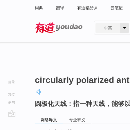
词典
翻译
有道精品课
云笔记
中英
有道 - 网易旗下搜索
circularly polarized an
目录
释义
圆极化天线：指一种天线，能够
例句
网络释义
专业释义
go
top