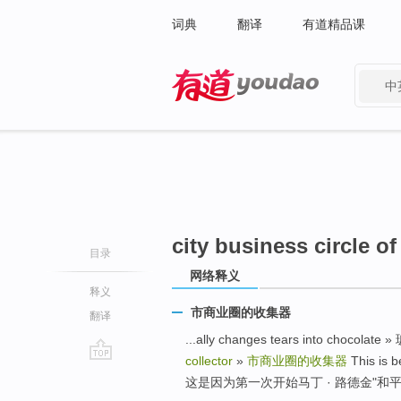
词典
翻译
有道精品课
中
有道 - 网易旗下搜索
city business circle of
目录
网络释义
释义
市商业圈的收集器
翻译
...ally changes tears into c
collector
»
市商业圈的收集器
This is b
go
这是因为第一次开始马丁 · 路德金"和
top