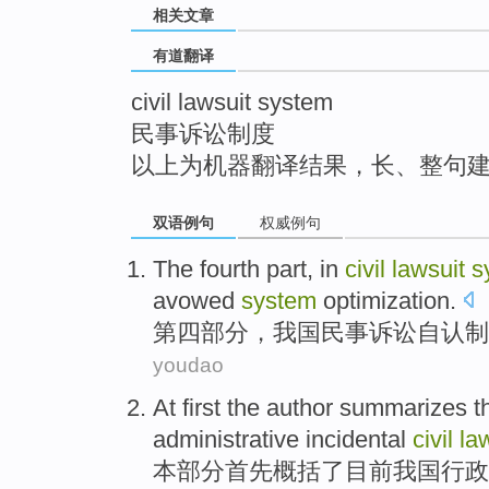
相关文章
top
有道翻译
civil lawsuit system
民事诉讼制度
以上为机器翻译结果，长、整句
双语例句
权威例句
The fourth
part
,
in
civil
lawsuit
s
avowed
system
optimization.
第四
部分
，
我国
民事
诉讼
自认
制
youdao
At first the
author summarizes
t
administrative
incidental
civil
la
本部分首先
概括
了
目前
我国行政