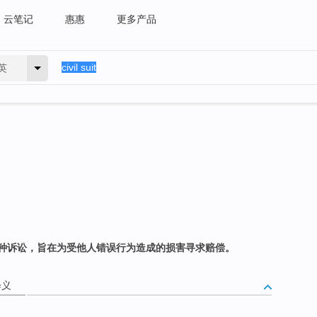
云笔记
惠惠
更多产品
英
种诉讼，旨在为受他人错误行为造成的损害寻求赔偿。
释义