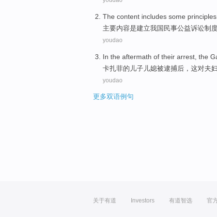
youdao
The
content
includes
some
principles
主要
内容
是建立我国
民事
公益
诉讼
制
youdao
In
the
aftermath of their
arrest
, the
G
卡扎菲
的
儿子儿媳
被逮捕
后，这
对夫
youdao
更多双语例句
关于有道
Investors
有道智选
官