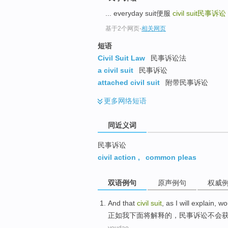
top
... everyday suit便服
civil suit
民事诉讼
基于2个网页
-
相关网页
短语
Civil Suit Law
民事诉讼法
a civil suit
民事诉讼
attached civil suit
附带民事诉讼
更多
网络短语
同近义词
民事诉讼
civil action
,
common pleas
双语例句
原声例句
权威
And that
civil
suit
,
as
I
will
explain
,
wo
正如
我
下面将
解释
的，
民事
诉讼
不会