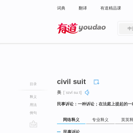
词典
翻译
有道精品课
中
有道 - 网易旗下搜索
civil suit
目录
美
[ˈsɪvl suːt]
释义
民事诉讼：一种诉讼；在法庭上提起的一
用法
例句
网络释义
专业释义
英英
go
民事诉讼