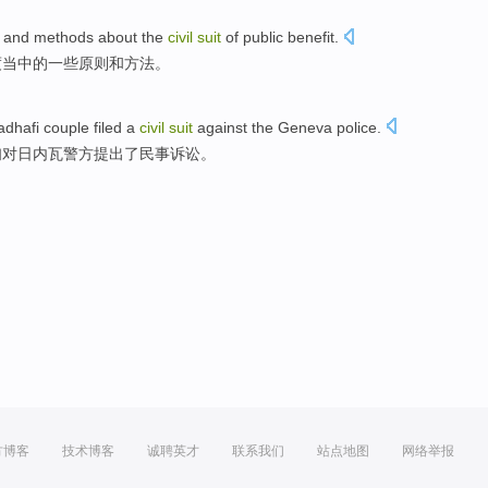
and
methods
about the
civil
suit
of
public
benefit.
度
当中的
一些
原则
和
方法
。
adhafi
couple
filed a
civil
suit
against
the
Geneva
police
.
妇
对
日内瓦
警方
提出
了
民事
诉讼
。
方博客
技术博客
诚聘英才
联系我们
站点地图
网络举报