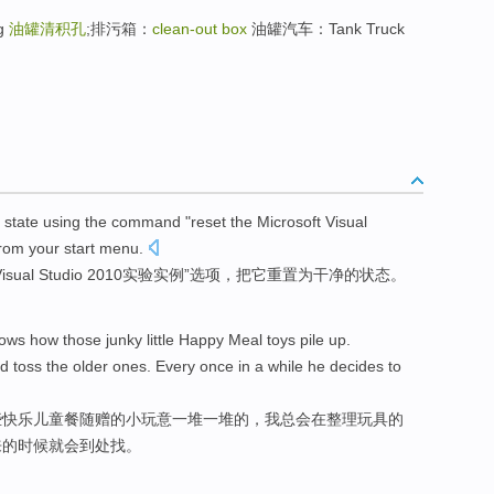
ng
油罐清积孔
;排污箱：
clean-out box
油罐汽车：Tank Truck
state
using
the command "reset the
Microsoft
Visual
from your
start
menu
.
isual
Studio
2010
实验
实例
”选项，把它重置
为
干净
的
状态
。
ows how
those
junky
little
Happy
Meal toys
pile up
.
nd
toss
the older ones. Every once
in
a
while
he decides
to
些
快乐儿童餐
随赠
的小
玩意
一
堆
一堆的，
我
总会
在
整理
玩具
的
来的时候就会到处找。