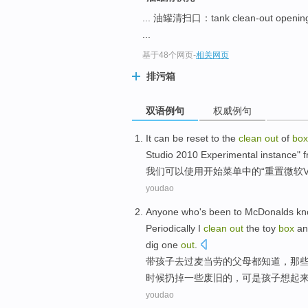
... 油罐清扫口：tank clean-out openi
...
基于48个网页
-
相关网页
排污箱
双语例句
权威例句
It
can be
reset
to
the
clean
out
of
box
Studio
2010
Experimental
instance
" 
我们
可以
使用
开始
菜单中的
“
重置
微软
V
youdao
Anyone who
's
been to
McDonalds
kn
Periodically
I
clean
out
the
toy
box
a
dig
one
out
.
带孩子
去过
麦当劳的
父母都
知道
，
那
时候
扔掉
一些废旧的，可是孩子想起
youdao