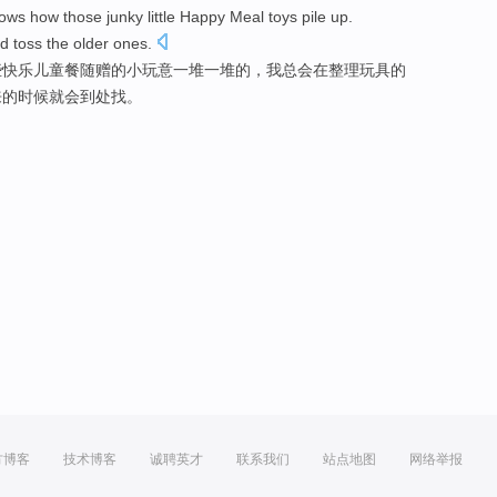
ows how
those
junky
little
Happy
Meal toys
pile up
.
nd
toss
the older
ones
.
些
快乐
儿童餐
随赠的
小
玩意一
堆
一堆的，
我
总会在
整理
玩具
的
来的时候就会到处找。
方博客
技术博客
诚聘英才
联系我们
站点地图
网络举报