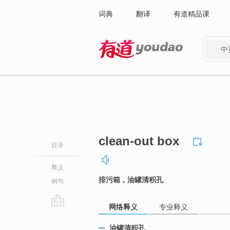
词典
翻译
有道精品课
中
有道 - 网易旗下搜索
clean-out box
目录
释义
排污箱，油罐清积孔
例句
网络释义
专业释义
go
top
油罐清积孔