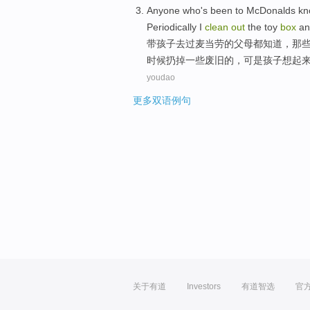
Anyone who
's
been to
McDonalds
kn
Periodically
I
clean
out
the
toy
box
a
带孩子
去过
麦当劳的
父母都
知道
，
那
时候
扔掉
一些废旧的，可是孩子想起
youdao
更多双语例句
关于有道
Investors
有道智选
官