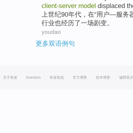
client-server
model
displaced
t
上世纪90
年代
，
在
“用户—
服务
行业
也
经历
了一
场
剧变
。
youdao
更多双语例句
关于有道
Investors
有道智选
官方博客
技术博客
诚聘英