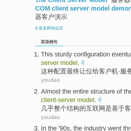
COM client server model demon
器客户演示
更多
网络短语
双语例句
This
sturdy
configuration
eventu
server
model
.
这种
配置
最终
让位给
客户机
-
服
youdao
Almost
the entire
structure
of th
client-server
model
.
几乎
整个
结构
的
互联网
是
基于
客
youdao
In
the '90
s
, the
industry
went th