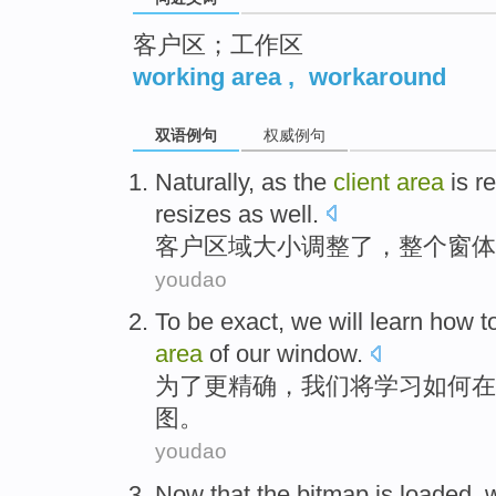
客户区；工作区
working area
,
workaround
双语例句
权威例句
Naturally
, as the
client
area
is r
resizes
as well
.
客户
区域
大小
调整了，
整个
窗体
youdao
To
be exact
,
we
will
learn
how t
area
of
our
window
.
为了
更
精确，
我们
将
学习
如何
在
图
。
youdao
Now
that the
bitmap
is loaded
,