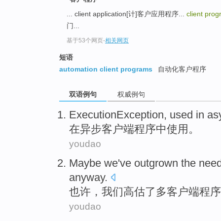
... client application[计]客户应用程序...
client pro
门...
基于53个网页
-
相关网页
短语
automation client programs
自动化客户程序
双语例句
权威例句
ExecutionException,
used
in
as
在
异步
客户端
程序
中
使用
。
youdao
Maybe
we
've outgrown
the
need
anyway.
也许
，
我们
高估了多客户端
程序
youdao