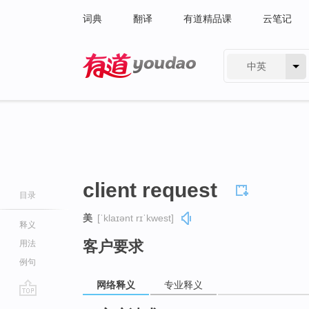
词典
翻译
有道精品课
云笔记
中英
有道 - 网易旗下搜索
client request
目录
美
[ˈklaɪənt rɪˈkwest]
释义
客户要求
用法
例句
网络释义
专业释义
go