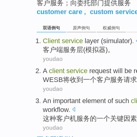
客户服务；向委托部门提供服务
customer care
,
custom servic
双语例句
原声例句
权威例句
Client
service
layer
(
simulator
).
客户端
服务
层
(
模拟器
)。
youdao
A
client
service
request
will be
r
WESB
将
收到
一个
客户
服务
请求
youdao
An
important
element
of
such
cl
workflow
.
这种
客户机
服务
的
一个
关键
因素
youdao