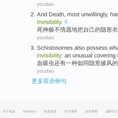
youdao
And Death
, most
unwillingly
,
ha
Invisibility
.
死神
极不情愿地
把
自己
的
隐形衣
youdao
Schistosomes
also possess wh
invisibility
: an unusual covering
血吸虫
还有
一种
如同
隐形披风
的
youdao
更多双语例句
关于有道
Investors
有道智选
官方博客
技术博客
诚聘英