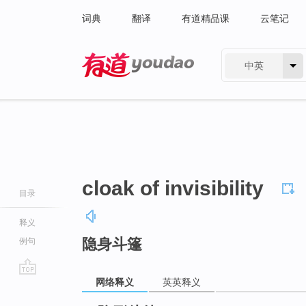
词典
翻译
有道精品课
云笔记
中英
有道 - 网易旗下搜索
cloak of invisibility
目录
释义
隐身斗篷
例句
网络释义
英英释义
go
top