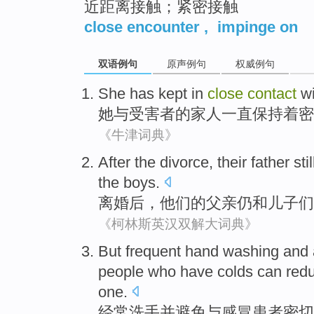
近距离接触；紧密接触
close encounter
,
impinge on
双语例句
原声例句
权威例句
She
has
kept
in
close
contact
w
她
与
受害者
的家人
一直
保持
着
密
《牛津词典》
After
the
divorce
,
their
father
stil
the boys
.
离婚
后
，
他们
的
父亲
仍
和
儿子
们
《柯林斯英汉双解大词典》
But frequent
hand washing
and
people who have
colds
can
red
one.
经常
洗手
并
避免
与
感冒患者
密切