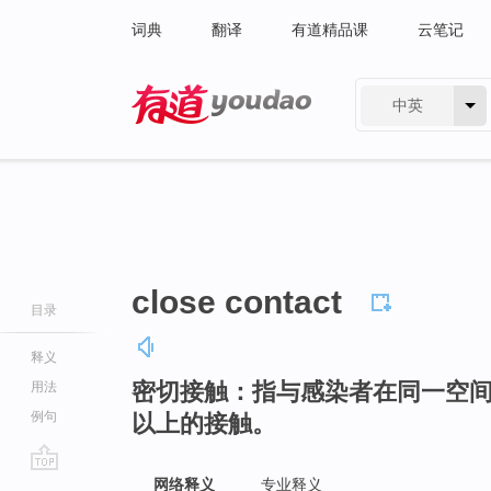
词典
翻译
有道精品课
云笔记
中英
有道 - 网易旗下搜索
close contact
目录
释义
密切接触：指与感染者在同一空间
用法
例句
以上的接触。
go
网络释义
专业释义