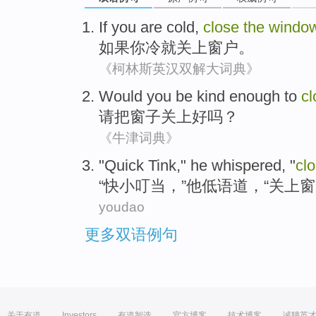
If
you are
cold
,
close
the
windo
如果
你
冷
就关上
窗户
。
《柯林斯英汉双解大词典》
Would you be
kind enough
to
cl
请
把
窗子
关上好吗？
《牛津词典》
"
Quick
Tink
,"
he
whispered
, "
cl
“
快
小
叮当
，”
他
低语道
，“
关上
窗
youdao
更多双语例句
关于有道
Investors
有道智选
官方博客
技术博客
诚聘英