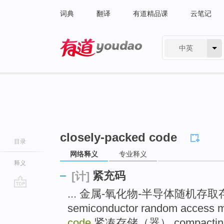
词典
翻译
有道精品课
云笔记
中英
有道 - 网易旗下搜索
closely-packed code
目录
网络释义
专业释义
释义
紧充码
[计]
... 金属-氧化物-半导体随机存取存储器
go
top
semiconductor random access
code
紧凑存储（器） compacting m