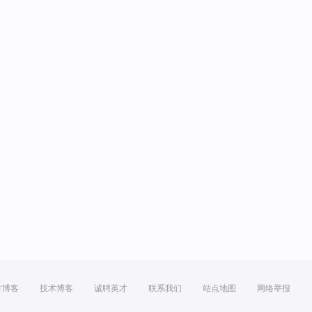
方博客
技术博客
诚聘英才
联系我们
站点地图
网络举报