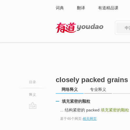
词典
翻译
有道精品课
中
有道 - 网易旗下搜索
closely packed grains
目录
网络释义
专业释义
释义
填充紧密的颗粒
... 结构紧密的 packed
填充紧密的颗
go
基于46个网页
-
相关网页
top