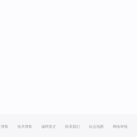
方博客
技术博客
诚聘英才
联系我们
站点地图
网络举报