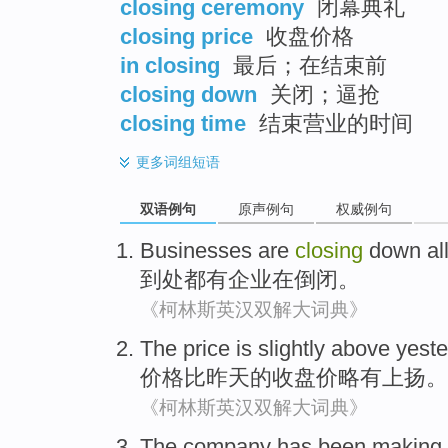
closing ceremony
闭幕典礼
closing price
收盘价格
in closing
最后；在结束前
closing down
关闭；逼抢
closing time
结束营业的时间
更多
词组短语
双语例句
原声例句
权威例句
Businesses
are
closing
down
al
到处都
有
企业
在
倒闭
。
《柯林斯英汉双解大词典》
The
price
is
slightly
above
yest
价格比
昨天
的收盘价
略有
上扬。
《柯林斯英汉双解大词典》
The company
has
been making 