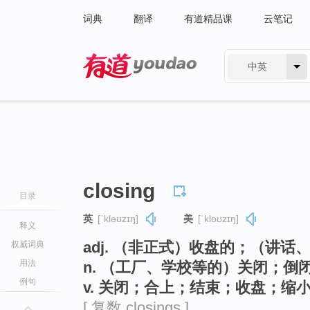
词典
翻译
有道精品课
云笔记
中英
有道 - 网易旗下搜索
closing
目录
英
[ˈkləʊzɪŋ]
美
[ˈkloʊzɪŋ]
释义
adj. （非正式）收盘的；（讲
权威词典
用法
n. （工厂、学校等的）关闭；倒
例句
v. 关闭；合上；结束；收盘；缩小（
[ 复数 closings ]