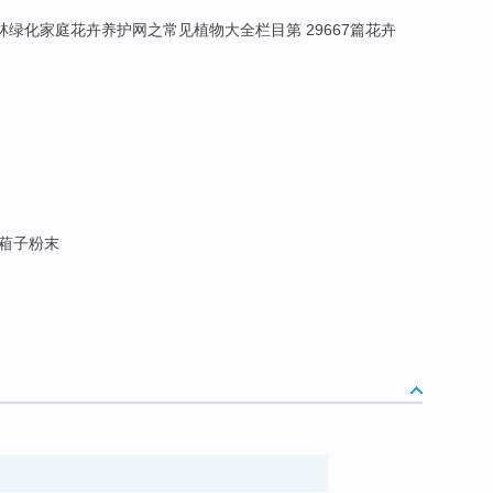
林绿化家庭花卉养护网之常见植物大全栏目第 29667篇花卉
青葙子粉末