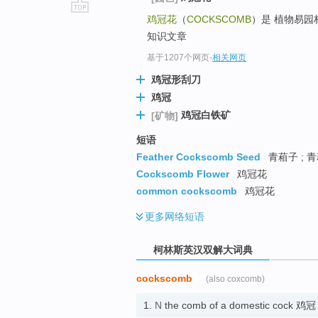
鸡冠花
（
COCKSCOMB
）是 植物易园
go
知识文章
top
基于1207个网页
-
相关网页
鸡冠形刮刀
鸡冠
鸡冠白铁矿
[矿物]
短语
Feather Cockscomb Seed
青葙子 ; 
Cockscomb Flower
鸡冠花
common cockscomb
鸡冠花
更多
网络短语
柯林斯英汉双解大词典
cockscomb
(also coxcomb)
1.
N
the comb of a domestic cock 鸡冠