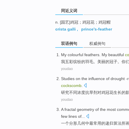
同近义词
n. [园艺]鸡冠；鸡冠花；鸡冠帽
crista galli
,
prince's-feather
双语例句
权威例句
My
colourful
feathers
. My
beautiful
c
我
五彩缤纷
的
羽毛
。
美丽的
冠子
。你
youdao
Studies
on the
influence
of
drought
-
cockscomb
.
研究
不同
浓度
抗旱剂
对
鸡冠花
生长
的
youdao
A
fractal
geometry
of the
most
commo
few
lines
of...
一个
分形
几何
中
最
常用
的
递归
算法
所