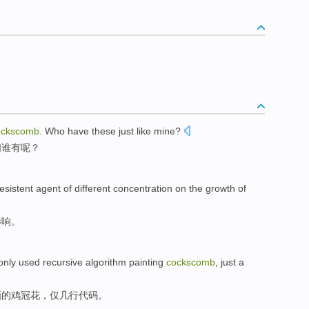
ockscomb
.
Who
have
these just like mine?
们
谁
有
呢？
resistent
agent
of
different
concentration
on the
growth
of
影响
。
nly used
recursive
algorithm
painting
cockscomb
,
just
a
画
的鸡冠花，
仅
几行代码。