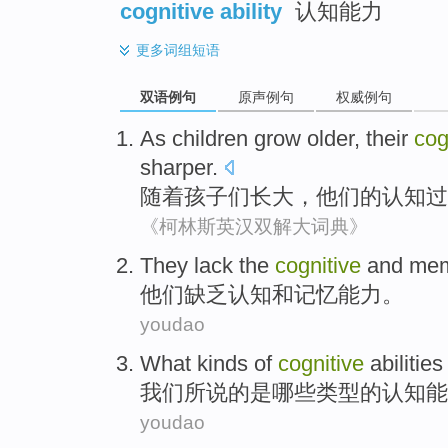
cognitive ability
认知能力
更多
词组短语
双语例句
原声例句
权威例句
As
children
grow older
,
their
cog
sharper
.
随着
孩子们
长大
，
他们
的
认知
过
《柯林斯英汉双解大词典》
They
lack the
cognitive
and
mem
他们
缺乏
认知
和
记忆
能力
。
youdao
What
kinds
of
cognitive
abilities
我们
所说
的
是
哪些
类型
的
认知
能
youdao