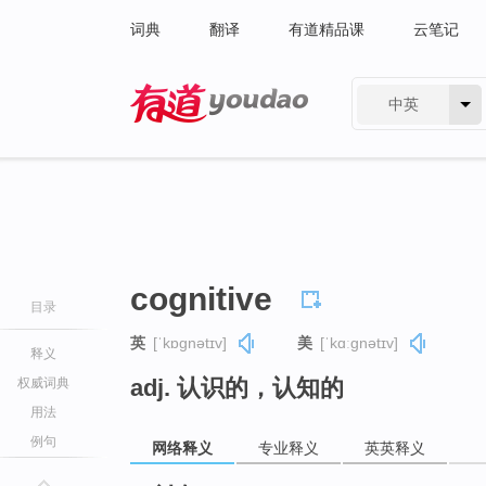
词典
翻译
有道精品课
云笔记
中英
有道 - 网易旗下搜索
cognitive
目录
英
[ˈkɒɡnətɪv]
美
[ˈkɑːɡnətɪv]
释义
adj. 认识的，认知的
权威词典
用法
例句
网络释义
专业释义
英英释义