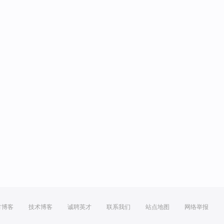
方博客
技术博客
诚聘英才
联系我们
站点地图
网络举报