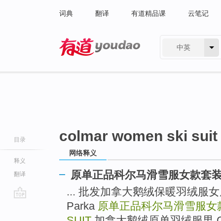
词典
翻译
有道精品课
云笔记
中英
有道 - 网易旗下搜索
colmar women ski suit
目录
网络释义
释义
原单正品科尔马滑雪服女款套
翻译
... 批发加拿大鹅绒保暖羽绒服女原单 C
Parka
原单正品科尔马滑雪服女
go
top
SUIT
加拿大鹅绒原单羽绒服男 Canada