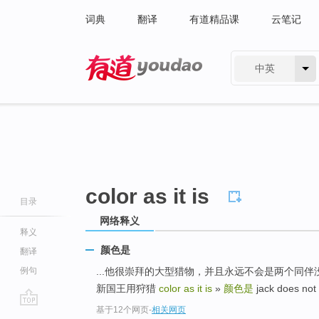
词典
翻译
有道精品课
云笔记
中英
有道 - 网易旗下搜索
color as it is
目录
网络释义
释义
颜色是
翻译
例句
...他很崇拜的大型猎物，并且永远不会是两个同
新国王用狩猎
color as it is
»
颜色是
jack does no
基于12个网页
-
相关网页
go