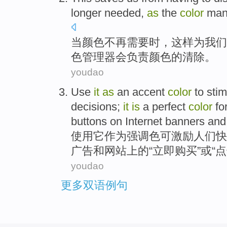
longer
needed
,
as
the
color
man
当
颜色
不再
需要
时，
这样
为
我们
色
管理器
会
负责
颜色的
清除
。
youdao
Use
it
as
an
accent
color
to sti
decisions
;
it
is
a
perfect
color
for
buttons
on
Internet
banners
and
使用
它
作为
强调
色
可
激励
人们
快
广告和网站上的“立即
购买
”
或
“
点
youdao
更多双语例句