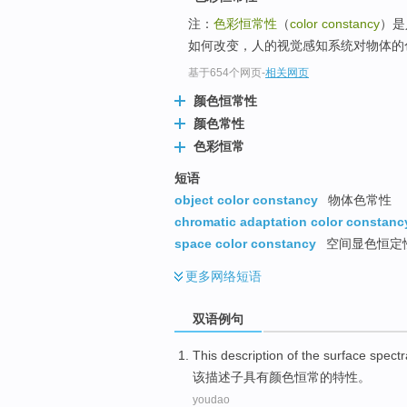
注：
色彩恒常性
（
color constancy
）是
如何改变，人的视觉感知系统对物体的色
基于654个网页
-
相关网页
颜色恒常性
颜色常性
色彩恒常
短语
object color constancy
物体色常性
chromatic adaptation color constanc
space color constancy
空间显色恒定
更多
网络短语
双语例句
This
description
of
the
surface spectr
该
描述
子
具有
颜色
恒常
的
特性
。
youdao