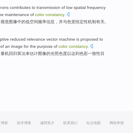
rons
contributes
to
transmission
of
low
spatial
frequency
the
maintenance
of
color
constancy
.
递
视觉
图像
中的
低
空间
频率
信息
，
并
与色觉
恒定性机制有关
。
ptive
reduced
relevance
vector
machine
is
proposed
to
of
an
image
for the
purpose
of
color
constancy
.
向量
机
回归
算法
来
估计
图像
的
光照
色度以达到
色彩
一致性
目
方博客
技术博客
诚聘英才
联系我们
站点地图
网络举报