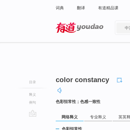
词典
翻译
有道精品课
中
有道 - 网易旗下搜索
color constancy
目录
释义
色彩恒常性；色感一致性
例句
网络释义
专业释义
英英
go
top
色彩恒常性