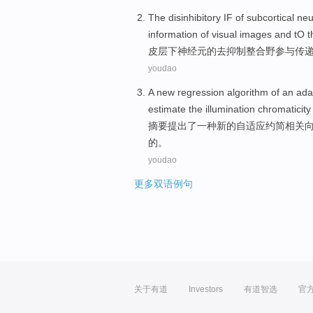
The
disinhibitory
IF
of
subcortical
neu
information
of
visual
images
and
tO 
皮层下
神经元
的
去
抑制
整合野参与
传
youdao
A
new
regression
algorithm
of
an
ada
estimate
the
illumination
chromaticity
摘要
提出
了
一种
新的
自
适应
约简
相关
的
。
youdao
更多双语例句
关于有道
Investors
有道智选
官