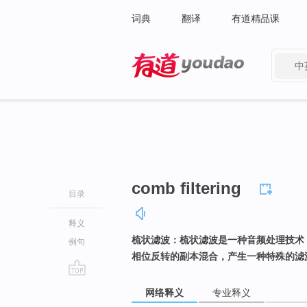
词典
翻译
有道精品课
中
有道 - 网易旗下搜索
comb filtering
目录
释义
梳状滤波：梳状滤波是一种音频处理技术
例句
相位反转的副本混合，产生一种特殊的滤
go
网络释义
专业释义
top