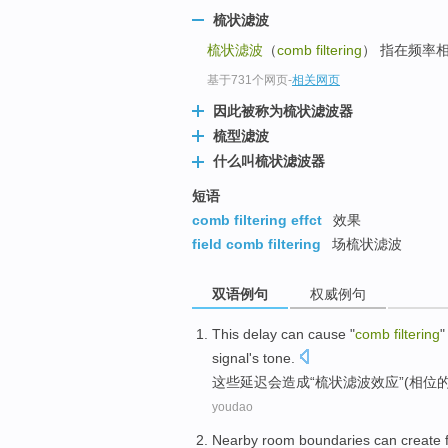
梳状滤波
梳状滤波
（
comb filtering
） 指在频率
基于731个网页
-
相关网页
因此被称为梳状滤波器
梳型滤波
什么叫梳状滤波器
短语
comb filtering effct
效果
field comb filtering
场梳状滤波
双语例句
权威例句
This
delay
can
cause
"
comb
filtering
"
signal
's
tone
.
这些
延迟
会
造成
“
梳状
滤波效应
”(
相位
youdao
Nearby
room boundaries
can
create