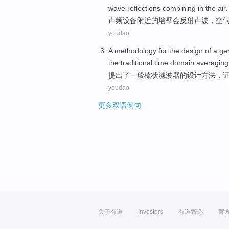
wave
reflections
combining
in the
air
.
声频设备
附近
的墙壁
会
反射
声波
，空
youdao
A
methodology
for
the
design
of
a
ge
the
traditional
time domain
averaging
提出了
一般
梳
状
滤波器
的
设计
方法
，
youdao
更多双语例句
关于有道
Investors
有道智选
官