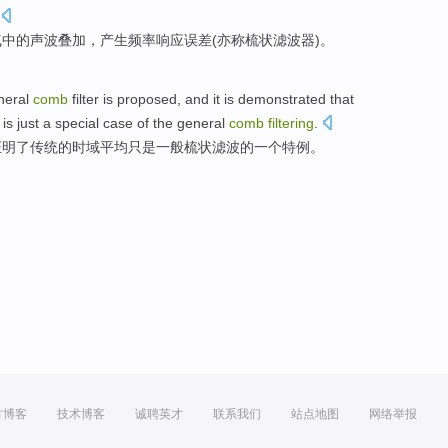
气
中的
声波叠加，
产生
频率
响应
误差
(
亦称
梳
状
滤波器
)。
neral
comb
filter
is
proposed
, and it is
demonstrated that
is
just
a
special case
of
the general
comb
filtering
.
证明
了
传统
的
时域
平均
只是
一般梳状
滤波
的
一个
特例
。
方博客
技术博客
诚聘英才
联系我们
站点地图
网络举报