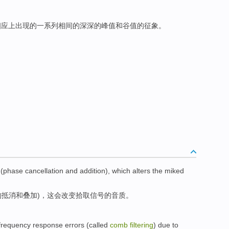
相应上出现的一系列相间的深深的峰值和谷值的征象。
 (
phase
cancellation
and
addition
),
which alters
the
miked
的
抵消
和
叠加
)，
这会
改变
拾取
信号
的
音质。
frequency
response
errors
(
called
comb
filtering
) due to