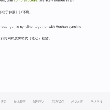
lets
, with
comb
structure
, are likely
formed
in
an
形成
于
伸展
引张
环境
。
broad
, gentle
syncline
,
together
with
Hushan syncline
向斜
共同
构成隔档式（
梳状
）
褶皱
。
方博客
技术博客
诚聘英才
联系我们
站点地图
网络举报