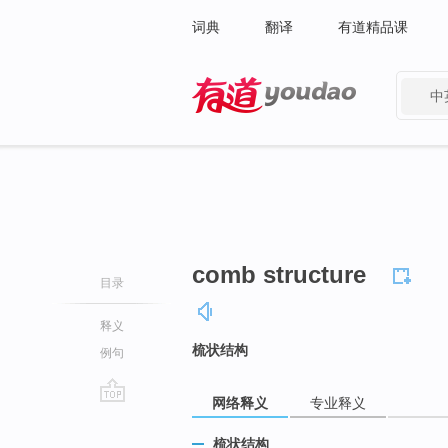
词典
翻译
有道精品课
中
有道 - 网易旗下搜索
comb structure
目录
释义
梳状结构
例句
网络释义
专业释义
go
top
梳状结构