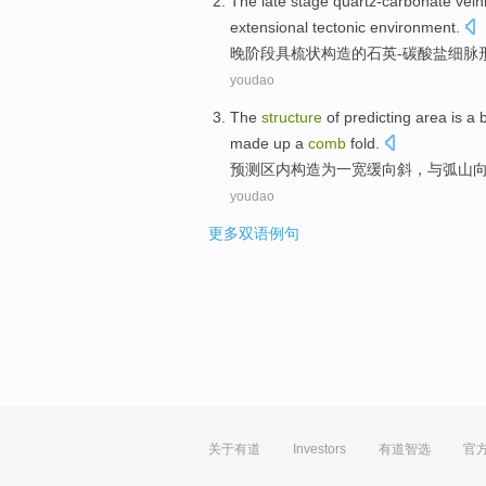
The
late
stage
quartz-carbonate
vein
extensional tectonic
environment
.
晚
阶段
具
梳
状
构造
的石英-
碳酸盐
细脉
youdao
The
structure
of
predicting
area
is
a
made up a
comb
fold
.
预测
区内
构造
为
一
宽
缓向
斜
，
与
弧山
youdao
更多双语例句
关于有道
Investors
有道智选
官