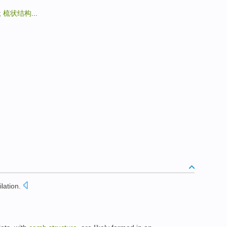
;
梳状结构
...
ilation
.