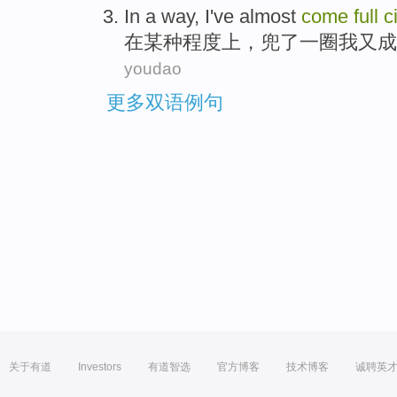
In
a
way
,
I
've almost
come
full
c
在
某种
程度上
，兜
了一
圈
我
又成
youdao
更多双语例句
关于有道
Investors
有道智选
官方博客
技术博客
诚聘英