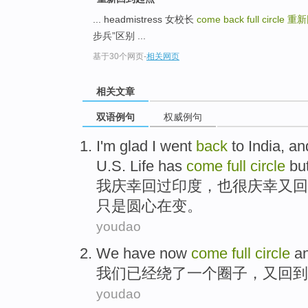
... headmistress 女校长
come back full circle
重新
步兵”区别 ...
基于30个网页
-
相关网页
相关文章
双语例句
权威例句
I
'm
glad
I went
back
to
India
, an
U.S.
Life
has
come
full
circle
bu
我
庆幸
回过
印度
，也很庆幸又
回
只是圆心
在
变。
youdao
We
have now
come
full
circle
a
我们
已经
绕
了一个圈子，
又
回到
youdao