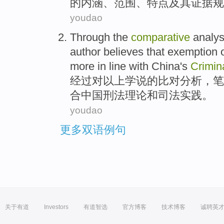
的
内涵
、
范围
、
特点
及其
证据
规
youdao
Through
the
comparative
analys
author
believes that
exemption 
more
in line with
China's
Crimin
经过
对
以上
学说
的
比对
分析
，
笔
合
中国
刑法
理论
和
司法
实践
。
youdao
更多双语例句
关于有道
Investors
有道智选
官方博客
技术博客
诚聘英