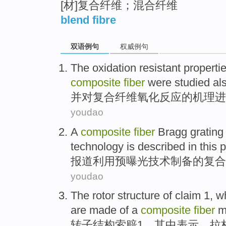
[材]复合纤维；混合纤维
blend fibre
双语例句
权威例句
The
oxidation
resistant properti
composite
fiber
were studied
als
并
对
复合
纤维
氧化反应
的
机理
进
youdao
A
composite
fiber
Bragg
gratin
technology
is described in this 
报道
利用
预曝光技术
制备
的复合
youdao
The rotor
structure
of
claim
1
,
w
are
made
of
a
composite
fiber
m
转子
结构
索赔
1
，
其中
表示
，
拉