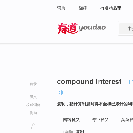
词典
翻译
有道精品课
中
有道 - 网易旗下搜索
compound interest
目录
释义
复利，指计算利息时将本金和已累计的利
权威词典
例句
网络释义
专业释义
英英
复利
[金融]