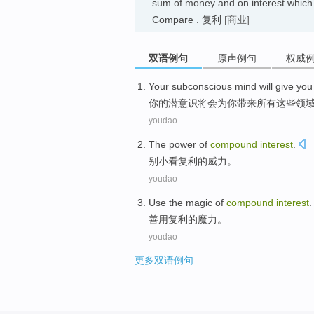
sum of money and on interest which
Compare . 复利
[商业]
双语例句
原声例句
权威
Your
subconscious mind
will
give
you
你
的
潜意识
将会
为
你
带来
所有
这些
领
youdao
The
power
of
compound
interest
.
别
小看
复利
的
威力
。
youdao
Use
the
magic
of
compound
interest
.
善用
复利
的
魔力
。
youdao
更多双语例句