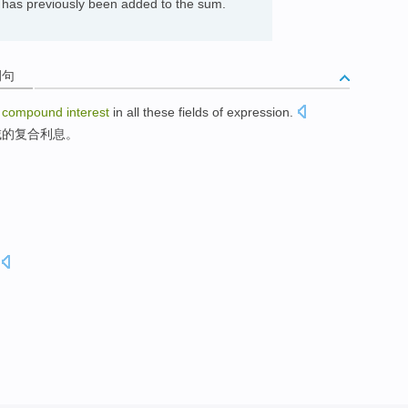
 has previously been added to the sum.
例句
compound
interest
in
all
these
fields
of
expression.
域
的
复合
利息
。