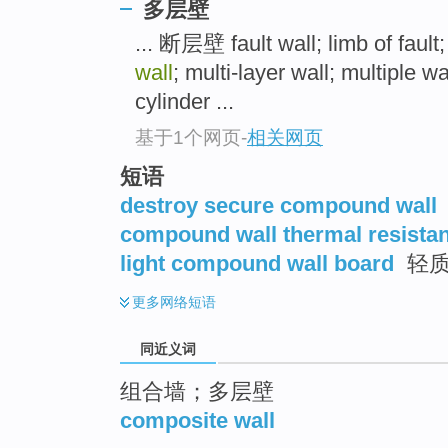
多层壁
top
... 断层壁 fault wall; limb of fault;
wall
; multi-layer wall; multipl
cylinder ...
基于1个网页
-
相关网页
短语
destroy secure compound wall
compound wall thermal resista
light compound wall board
轻质
更多
网络短语
同近义词
组合墙；多层壁
composite wall