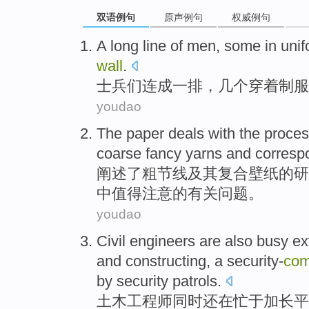
双语例句
原声例句
权威例句
A
long line of
men
,
some
in uni
wall
.
士兵们
连成一
排
，
几个
穿着
制服
youdao
The
paper
deals
with
the
proces
coarse
fancy
yarns
and corresp
阐述
了
粗
节
线
及其复合壁纸
的
研
中值得注意的有关问题。
youdao
Civil
engineers
are also
busy
ex
and constructing,
a security-
co
by
security
patrols
.
土木
工程师
同时
还
在忙于
加长
平