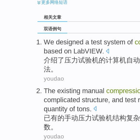
更多
网络短语
相关文章
双语例句
We
designed
a
test
system
of
c
based
on LabVIEW
.
介绍了
压力
试验机
的
计算机
自动
法。
youdao
The
existing
manual
compressi
complicated
structure
, and
test
quantity of tons
.
已有
的
手动
压力
试验机
结构
复杂
数
。
youdao