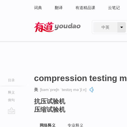
词典
翻译
有道精品课
云笔记
中英
有道 - 网易旗下搜索
compression testing 
目录
美
[kəmˈpreʃn ˈtestɪŋ məˈʃiːn]
释义
抗压试验机
例句
压缩试验机
go
top
网络释义
专业释义