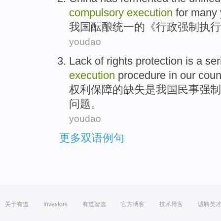
compulsory
execution
for many 
我国
酝酿
统一
的
《
行政
强制
执行
youdao
Lack
of
rights
protection
is
a
ser
execution
procedure
in our coun
权利
保障
的
缺失
是
我国
民事强制
问题
。
youdao
更多双语例句
关于有道
Investors
有道智选
官方博客
技术博客
诚聘英