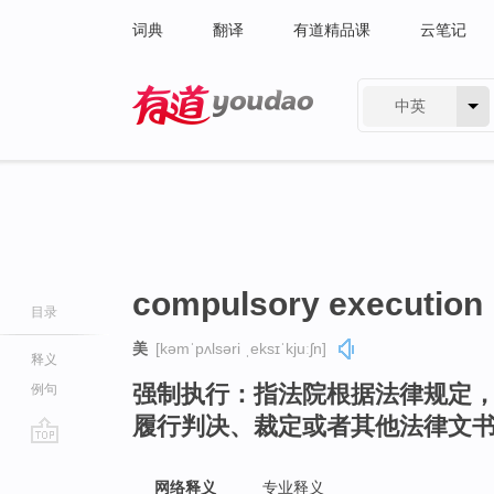
词典
翻译
有道精品课
云笔记
中英
有道 - 网易旗下搜索
compulsory execution
目录
美
[kəmˈpʌlsəri ˌeksɪˈkjuːʃn]
释义
强制执行：指法院根据法律规定
例句
履行判决、裁定或者其他法律文
go
top
网络释义
专业释义