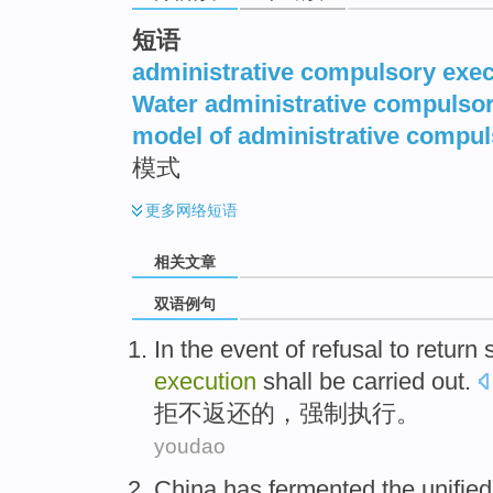
短语
administrative compulsory exec
Water administrative compulsor
model of administrative compul
模式
更多
网络短语
相关文章
双语例句
In the event
of
refusal to
return
s
execution
shall be carried out
.
拒不
返还
的
，
强制
执行
。
youdao
China has
fermented
the
unified