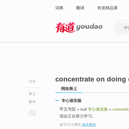
词典
翻译
有道精品课
中
有道 - 网易旗下搜索
concentrate on doing
目录
网络释义
释义
专心做实验
翻译
甲五号院 » null
专心做实验
»
concentr
现在正在努力学习。
go
基于12个网页
-
相关网页
top