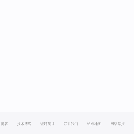
方博客
技术博客
诚聘英才
联系我们
站点地图
网络举报