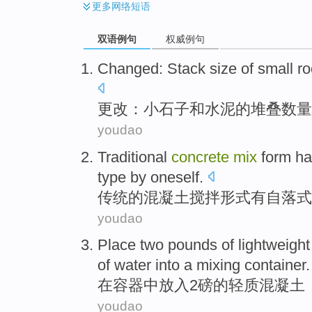
更多
网络短语
双语例句
权威例句
Changed
:
Stack
size
of
small
ro
更改
：
小
石子
和
水泥
的
堆叠
数量
youdao
Traditional
concrete
mix
form
ha
type by oneself
.
传统
的
混凝土
搅拌
形式
有
自
落
式
youdao
Place
two
pounds
of
lightweight
of
water
into
a
mixing
container
.
在
容器中
放入
2
磅
的
轻质
混凝土
youdao