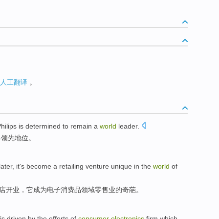
人工翻译
。
hilips
is determined to
remain
a
world
leader
.
界
领先地位
。
later
,
it
's
become a
retailing
venture unique in
the
world
of
店开业
，
它
成为
电子
消费品
领域
零售业
的奇葩。
is
driven
by
the
efforts
of
consumer
electronics
firm
which