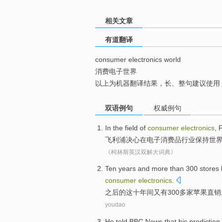
top
相关文章
有道翻译
consumer electronics world
消费电子世界
以上为机器翻译结果，长、整句建议使用
双语例句
权威例句
In the
field
of
consumer
electronics
,
P
飞利浦
决心
在
电子
消费品
行业
保持
世
《柯林斯英汉双解大词典》
Ten
years
and
more than 300
stores
consumer
electronics
.
之后
的
这
十
年间
又
有300
多家苹果直销
youdao
He
told
BBC
News
that
his
prediction