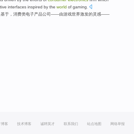
tive
interfaces
inspired
by the
world
of
gaming
.
是
基于，
消费类
电子产品
公司
——
由
游戏
世界
激发
的
灵感——
方博客
技术博客
诚聘英才
联系我们
站点地图
网络举报