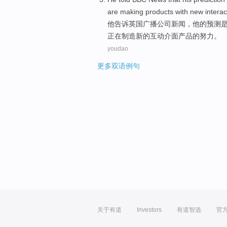
are
making
products
with
new
interac
他
告诉
英国广播公司
新闻
，
他
的
预测
正在
制造
新的
互动
介面
产品
的
努力
。
youdao
更多双语例句
关于有道
Investors
有道智选
官