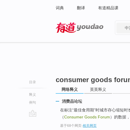
词典
翻译
有道精品课
中
有道 - 网易旗下搜索
consumer goods foru
目录
网络释义
英英释义
释义
消费品论坛
例句
在标注“最佳食用期”时城市存心缩短
（
Consumer Goods Forum
）的数据
go
基于68个网页
-
相关网页
top