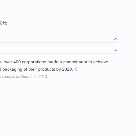
论坛
m
, over 400 corporations made a commitment to achieve
nd packaging of their products by 2020.
l License to Operate in 2013