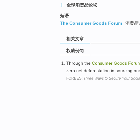
全球消费品论坛
短语
The Consumer Goods Forum
消费品
相关文章
权威例句
Through the
Consumer
Goods
Foru
zero net deforestation in sourcing a
FORBES:
Three Ways to Secure Your Socia